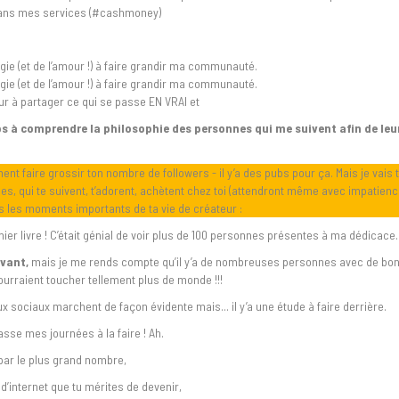
 dans mes services (#cashmoney)
rgie (et de l’amour !) à faire grandir ma communauté.
rgie (et de l’amour !) à faire grandir ma communauté.
ur à partager ce qui se passe EN VRAI et
s à comprendre la philosophie des personnes qui me suivent afin de le
nt faire grossir ton nombre de followers - il y’a des pubs pour ça. Mais je vai
 qui te suivent, t’adorent, achètent chez toi (attendront même avec impatien
ns les moments importants de ta vie de créateur :
er livre ! C’était génial de voir plus de 100 personnes présentes à ma dédicace.
avant,
mais je me rends compte qu’il y’a de nombreuses personnes avec de bon
pourraient toucher tellement plus de monde !!!
x sociaux marchent de façon évidente mais... il y’a une étude à faire derrière.
asse mes journées à la faire ! Ah.
 par le plus grand nombre,
 d’internet que tu mérites de devenir,