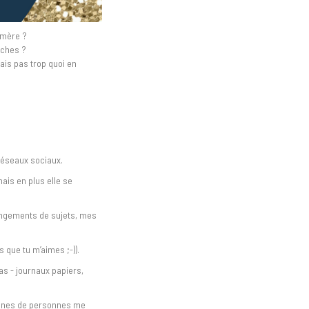
a mère ?
rches ?
ais pas trop quoi en
 réseaux sociaux.
is en plus elle se
angements de sujets, mes
 que tu m’aimes ;-)).
s - journaux papiers,
taines de personnes me