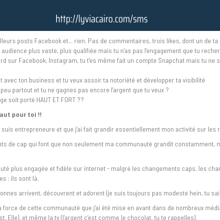
illeurs posts Facebook et... rien. Pas de commentaires, trois likes, dont un de t
audience plus vaste, plus qualifiée mais tu n’as pas l’engagement que tu reche
rd sur Facebook, Instagram, tu t’es même fait un compte Snapchat mais tu ne s
 avec ton business et tu veux assoir ta notoriété et développer ta visibilité
peu partout et tu ne gagnes pas encore l’argent que tu veux ?
ge soit porté HAUT ET FORT ??
aut pour toi !!
 suis entrepreneure et que j’ai fait grandir essentiellement mon activité sur les
ts de cap qui font que non seulement ma communauté grandit constamment, ma
é plus engagée et fidèle sur internet - malgré les changements caps, les ch
 : ils sont là.
onnes arrivent, découvrent et adorent (je suis toujours pas modeste hein, tu sais
la force de cette communauté que j’ai été mise en avant dans de nombreux média
, Elle), et même la tv (l’argent c’est comme le chocolat, tu te rappelles).