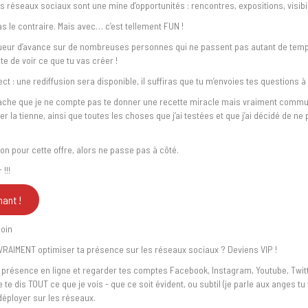
s réseaux sociaux sont une mine d’opportunités : rencontres, expositions, visibil
pas le contraire. Mais avec… c’est tellement FUN !
gueur d’avance sur de nombreuses personnes qui ne passent pas autant de temp
te de voir ce que tu vas créer !
ct : une rediffusion sera disponible, il suffiras que tu m’envoies tes questions à 
Sache que je ne compte pas te donner une recette miracle mais vraiment commu
éer la tienne, ainsi que toutes les choses que j’ai testées et que j’ai décidé de n
on pour cette offre, alors ne passe pas à côté.
 !!!
nant !
 loin
t VRAIMENT optimiser ta présence sur les réseaux sociaux ? Deviens VIP !
a présence en ligne et regarder tes comptes Facebook, Instagram, Youtube, Twitt
te dis TOUT ce que je vois - que ce soit évident, ou subtil (je parle aux anges tu
 déployer sur les réseaux.