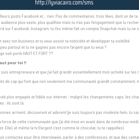
illeurs posts Facebook et... rien. Pas de commentaires, trois likes, dont un de t
audience plus vaste, plus qualifiée mais tu n’as pas l’engagement que tu reche
rd sur Facebook, Instagram, tu t’es même fait un compte Snapchat mais tu ne s
 avec ton business et tu veux assoir ta notoriété et développer ta visibilité
peu partout et tu ne gagnes pas encore l’argent que tu veux ?
ge soit porté HAUT ET FORT ??
aut pour toi !!
 suis entrepreneure et que j’ai fait grandir essentiellement mon activité sur les
ts de cap qui font que non seulement ma communauté grandit constamment, ma
é plus engagée et fidèle sur internet - malgré les changements caps, les ch
 : ils sont là.
onnes arrivent, découvrent et adorent (je suis toujours pas modeste hein, tu sais
la force de cette communauté que j’ai été mise en avant dans de nombreux média
, Elle), et même la tv (l’argent c’est comme le chocolat, tu te rappelles).
suis contactée pour être interviewée, parler à des conférences, et que des cen