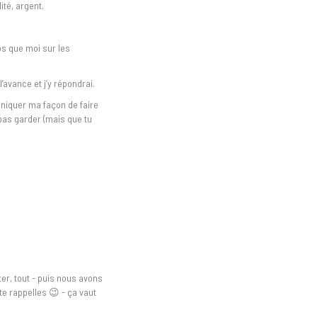
ité, argent.
s que moi sur les
l’avance et j’y répondrai.
niquer ma façon de faire
e pas garder (mais que tu
er, tout - puis nous avons
 te rappelles 😉 - ça vaut