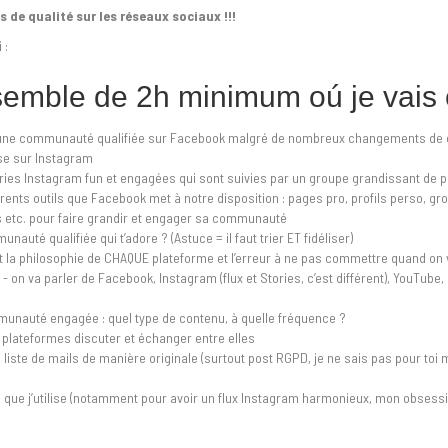
s de qualité sur les réseaux sociaux !!!
 :
semble de 2h minimum oú je vais c
ir une communauté qualifiée sur Facebook malgré de nombreux changements de 
se sur Instagram
ies Instagram fun et engagées qui sont suivies par un groupe grandissant de 
érents outils que Facebook met à notre disposition : pages pro, profils perso, 
s etc. pour faire grandir et engager sa communauté
té qualifiée qui t’adore ? (Astuce = il faut trier ET fidéliser)
est la philosophie de CHAQUE plateforme et l’erreur à ne pas commettre quand 
) - on va parler de Facebook, Instagram (flux et Stories, c’est différent), YouTube, 
nauté engagée : quel type de contenu, à quelle fréquence ?
 plateformes discuter et échanger entre elles
liste de mails de manière originale (surtout post RGPD, je ne sais pas pour toi m
s que j’utilise (notamment pour avoir un flux Instagram harmonieux, mon obsess