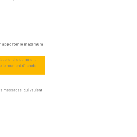
ur apporter le maximum
s t’apprendre comment
ce le moment d’acheter
s messages, qui veulent