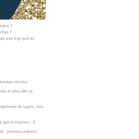
a mère ?
rches ?
ais pas trop quoi en
 réseaux sociaux.
is en plus elle se
angements de sujets, mes
 que tu m’aimes ;-)).
s - journaux papiers,