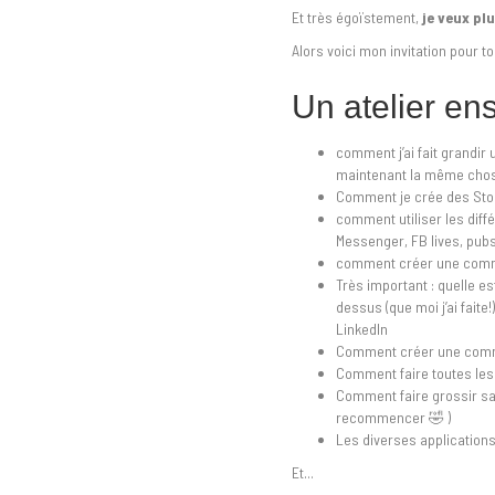
Et très égoïstement,
je veux plu
Alors voici mon invitation pour toi
Un atelier en
comment j’ai fait grand
maintenant la même cho
Comment je crée des Stor
comment utiliser les diff
Messenger, FB lives, pub
comment créer une communau
Très important : quelle 
dessus (que moi j’ai faite!
LinkedIn
Comment créer une commu
Comment faire toutes les
Comment faire grossir sa 
recommencer 🤣 )
Les diverses application
Et...