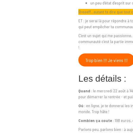
un peu d’état d’esprit sur
Breeeff...autant te dire que tout 
ET : je serai là pour répondre à 
qui peut empêcher ta communaut
C’est un sujet qui me passionne,
communauté c’est la partie immer
!
Trop bien !!! Je viens !!!
Les détails :
Quand
: le mercredi 22 août à 14
pour démarrer la rentrée - et pui
Oú
: en ligne, je te donnerai les
monde. Trop hâte !
Combien ça coute
: 198 euros,
Parlons peu, parlons bien : à au