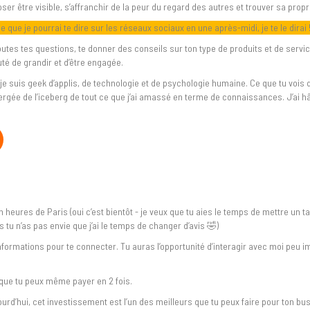
 oser être visible, s’affranchir de la peur du regard des autres et trouver sa propr
ce que je pourrai te dire sur les réseaux sociaux en une après-midi, je te le dirai 
toutes tes questions, te donner des conseils sur ton type de produits et de servic
é de grandir et d’être engagée.
 je suis geek d’applis, de technologie et de psychologie humaine. Ce que tu voi
gée de l’iceberg de tout ce que j’ai amassé en terme de connaissances. J’ai hâ
h heures de Paris (oui c’est bientôt - je veux que tu aies le temps de mettre un 
s tu n’as pas envie que j’ai le temps de changer d’avis 🤣)
 informations pour te connecter. Tu auras l’opportunité d’interagir avec moi peu i
 que tu peux même payer en 2 fois.
jourd’hui, cet investissement est l’un des meilleurs que tu peux faire pour ton b