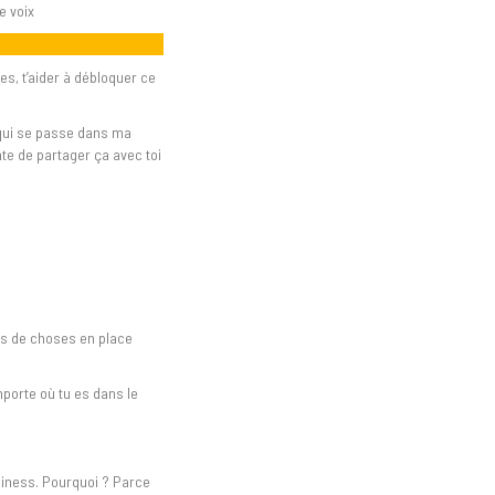
e voix
!
es, t’aider à débloquer ce
s qui se passe dans ma
te de partager ça avec toi
tas de choses en place
mporte où tu es dans le
usiness. Pourquoi ? Parce