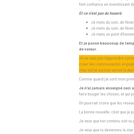
font confiance en investissant
Et ce n’est pas du hasard.
Je mets du soin, de l’éne
Je mets du soin, de l’éne
Je mets un point d’honne
Et je passe beaucoup de temp
de valeur.
Je ne vais pas t’apprendre comme
créer des communautés engagées,
chez toi) et surtout seront là da
Comme quand j’ai sorti mon premi
Je n’ai jamais enseigné ceci 
faire bouger les choses, et qui 
On pourrait croire que les réseau
La bonne nouvelle, c’est que je p
Je veux que ton contenu soit vu
Je veux que tu deviennes la star