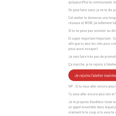
qu’aujourd’hui la communauté, le
On peut faire sans, je ne te dis 
Cet atelier te donneras une lon
réseaux et WOW, j’ai tellement hâ
Si tu ne peux pas assister au dire
Et super important Important : 
afin que tu aies les clés pour cr
peux aussi essayer)
Je vais faire très peu de promoti
Ça marche, je te rejoins à l’atelier
Je rejoins l'atelier mainte
VIP : Si tu veux aller encore plus
Tu veux aller encore plus loin e
Je te propose d’auditeur toute t
un appel ensemble dans lequel je 
vraiment le le coup si tu veux te