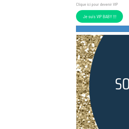
Clique ici pour devenir VIP
Je suis VIP BABY !!!