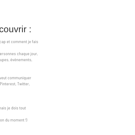
ouvrir :
cap et comment je fais
personnes chaque jour,
groupes, événements,
on veut communiquer
Pinterest, Twitter,
ais je dois tout
ion du moment !)