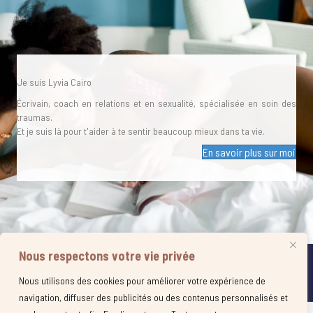
Je suis Lyvia Cairo
Écrivain, coach en relations et en sexualité, spécialisée en soin des
traumas.
Et je suis là pour t'aider à te sentir beaucoup mieux dans ta vie.
En savoir plus sur moi
Nous respectons votre vie privée
© 2021 Lyvia Cairo .Tous droits réservés ⎥
CGV
⎥
Mentions légales
⎥
Politique
de confidentalité
⎥
Politique de cookies
⎥ Site + Graphisme réalisés par
Nous utilisons des cookies pour améliorer votre expérience de
Calliframe.com
navigation, diffuser des publicités ou des contenus personnalisés et