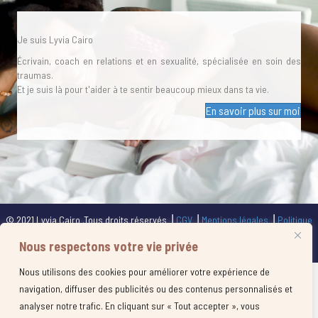
Je suis Lyvia Cairo
Écrivain, coach en relations et en sexualité, spécialisée en soin des
traumas.
Et je suis là pour t'aider à te sentir beaucoup mieux dans ta vie.
En savoir plus sur moi
© 2021 Lyvia Cairo .Tous droits réservés ⎥
CGV
⎥
Mentions légales
⎥
Politique
de confidentalité
⎥
Politique de cookies
⎥ Site + Graphisme réalisés par
Nous respectons votre vie privée
Calliframe.com
Nous utilisons des cookies pour améliorer votre expérience de
navigation, diffuser des publicités ou des contenus personnalisés et
analyser notre trafic. En cliquant sur « Tout accepter », vous