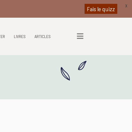
X
Fais le quizz
TER
LIVRES
ARTICLES