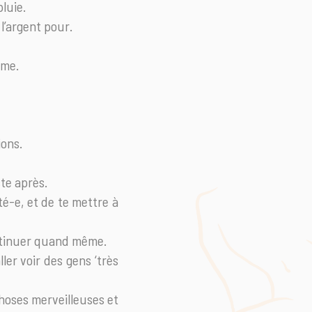
pluie.
l’argent pour.
ême.
ions.
ste après.
té-e, et de te mettre à
continuer quand même.
ller voir des gens ‘très
choses merveilleuses et