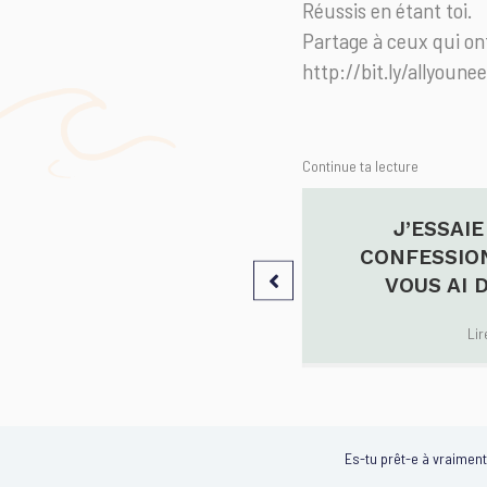
Réussis en étant toi.
Partage à ceux qui ont
http://bit.ly/allyoune
Continue ta lecture
ENTRE LA SEXUALITÉ ET
J’ESSAIE
NGEMENT DE CARRIÈRE
CONFESSION
VOUS AI 
Lire l'article
→
Lir
Es-tu prêt-e à vraiment 