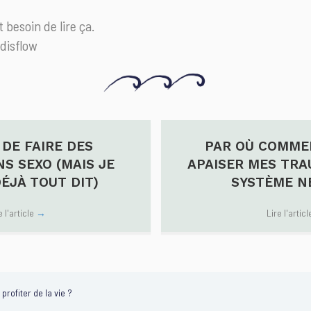
 besoin de lire ça.
edisflow
 DE FAIRE DES
PAR OÙ COMME
S SEXO (MAIS JE
APAISER MES TR
DÉJÀ TOUT DIT)
SYSTÈME N
e l'article
→
Lire l'artic
profiter de la vie ?