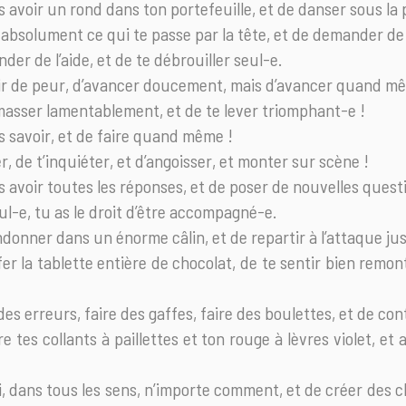
s avoir un rond dans ton portefeuille, et de danser sous la 
r absolument ce qui te passe par la tête, et de demander de 
der de l’aide, et de te débrouiller seul-e.
rir de peur, d’avancer doucement, mais d’avancer quand m
amasser lamentablement, et de te lever triomphant-e !
as savoir, et de faire quand même !
r, de t’inquiéter, et d’angoisser, et monter sur scène !
as avoir toutes les réponses, et de poser de nouvelles quest
eul-e, tu as le droit d’être accompagné-e.
andonner dans un énorme câlin, et de repartir à l’attaque ju
fer la tablette entière de chocolat, de te sentir bien remon
e des erreurs, faire des gaffes, faire des boulettes, et de 
e tes collants à paillettes et ton rouge à lèvres violet, et a
toi, dans tous les sens, n’importe comment, et de créer des 