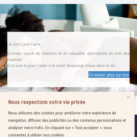
Je suis Lyvia Cairo
Écrivain, coach en relations et en sexualité, spécialisée en soin des
traumas.
Et je suis là pour t'aider à te sentir beaucoup mieux dans ta vie.
En savoir plus sur moi
Nous respectons votre vie privée
Nous utilisons des cookies pour améliorer votre expérience de
navigation, diffuser des publicités ou des contenus personnalisés et
© 2021 Lyvia Cairo .Tous droits réservés ⎥
CGV
⎥
Mentions légales
⎥
Politique
analyser notre trafic. En cliquant sur « Tout accepter », vous
de confidentalité
⎥
Politique de cookies
⎥ Site + Graphisme réalisés par
Calliframe.com
consentez à utiliser nos cookies.