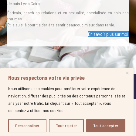
Je suis Lyvia Cairo
Écrivain, coach en relations et en sexualité, spécialisée en soin des
traumas.
Et je suis là pour t'aider à te sentir beaucoup mieux dans ta vie.
En savoir plus sur moi
Nous respectons votre vie privée
© 2021 Lyvia Cairo .Tous droits réservés ⎥
CGV
⎥
Mentions légales
⎥
Politique
de confidentalité
⎥
Politique de cookies
⎥ Site + Graphisme réalisés par
Nous utilisons des cookies pour améliorer votre expérience de
Calliframe.com
navigation, diffuser des publicités ou des contenus personnalisés et
analyser notre trafic. En cliquant sur « Tout accepter », vous
consentez à utiliser nos cookies.
Personnaliser
Tout rejeter
Tout accepter