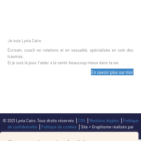
Je suis Lyvia Cairo
Écrivain, coach en relations et en sexualité, spécialisée en soin des
traumas.
Et je suis là pour t'aider à te sentir beaucoup mieux dans ta vie.
En savoir plus sur moi
© 2021 Lyvia Cairo .Tous droits réservés ⎥
CGV
⎥
Mentions légales
⎥
Politique
de confidentalité
⎥
Politique de cookies
⎥ Site + Graphisme réalisés par
Calliframe.com