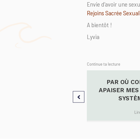
Envie d’avoir une sexu
Rejoins Sacrée Sexual
A bientôt !
Lyvia
Continue ta lecture
CIPES DE BASE SUR LE
PAR OÙ C
LAISIR FÉMININ
APAISER MES
SYSTÈ
Lire l'article
→
Lir