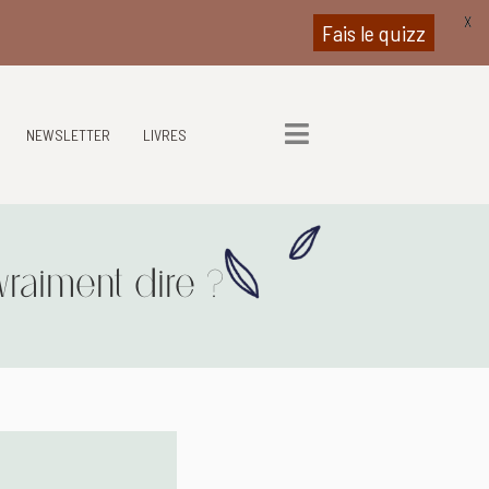
X
Fais le quizz
NEWSLETTER
LIVRES
vraiment dire ?