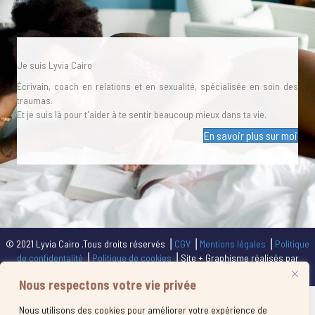
Je suis Lyvia Cairo
Écrivain, coach en relations et en sexualité, spécialisée en soin des
traumas.
Et je suis là pour t'aider à te sentir beaucoup mieux dans ta vie.
En savoir plus sur moi
© 2021 Lyvia Cairo .Tous droits réservés ⎥
CGV
⎥
Mentions légales
⎥
Politique
de confidentalité
⎥
Politique de cookies
⎥ Site + Graphisme réalisés par
Calliframe.com
Nous respectons votre vie privée
Nous utilisons des cookies pour améliorer votre expérience de