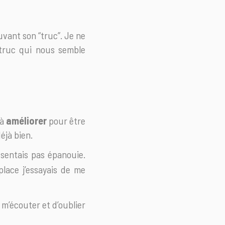
ouvant son “truc”. Je ne
 truc qui nous semble
 à
améliorer
pour être
éjà bien.
sentais pas épanouie.
place j’essayais de me
s m’écouter et d’oublier