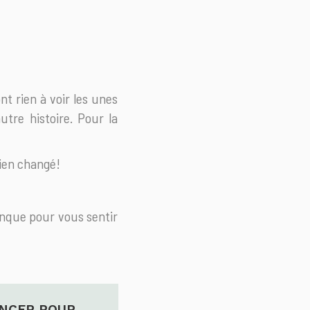
nt rien à voir les unes
tre histoire. Pour la
bien changé!
anque pour vous sentir
NCER POUR
COMMENT GÉRER SES 