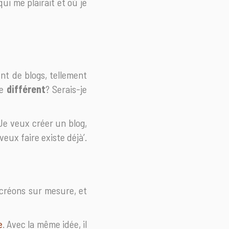
qui me plairait et où je
ent de blogs, tellement
de
différent
? Serais-je
Je veux créer un blog,
veux faire existe déjà’.
 créons sur mesure, et
e
. Avec la même idée, il