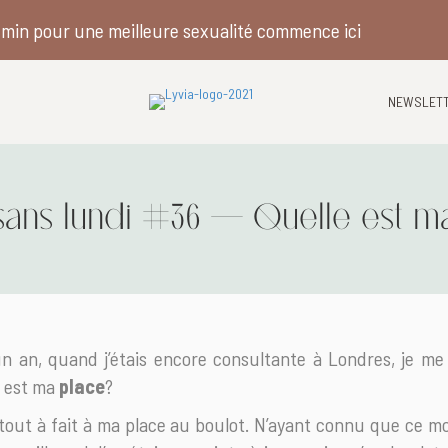
min pour une meilleure sexualité commence ici
NEWSLET
 sans lundi #36 – Quelle est m
un an, quand j’étais encore consultante à Londres, je me
e est ma
place
?
tout à fait à ma place au boulot. N’ayant connu que ce 