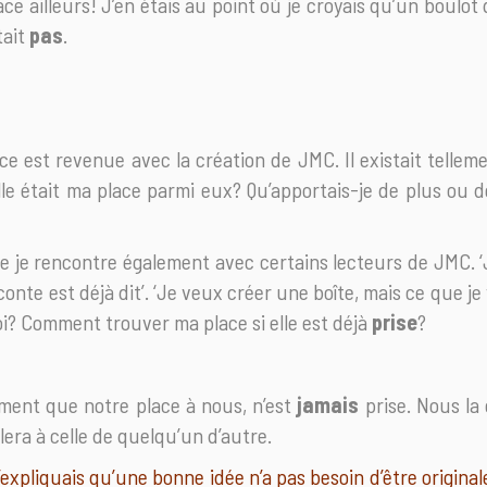
ce ailleurs! J’en étais au point où je croyais qu’un boulot 
tait
pas
.
e est revenue avec la création de JMC. Il existait tellem
elle était ma place parmi eux? Qu’apportais-je de plus ou 
e je rencontre également avec certains lecteurs de JMC. ‘
onte est déjà dit’. ‘Je veux créer une boîte, mais ce que je 
oi? Comment trouver ma place si elle est déjà
prise
?
tement que notre place à nous, n’est
jamais
prise. Nous la
lera à celle de quelqu’un d’autre.
j’expliquais qu’une bonne idée n’a pas besoin d’être original