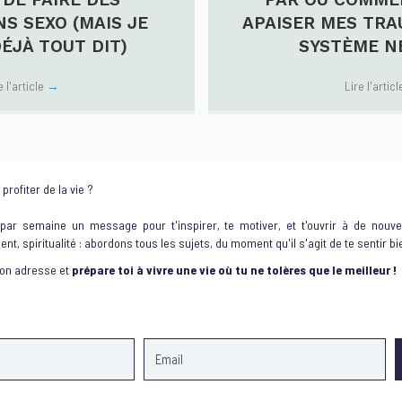
S SEXO (MAIS JE
APAISER MES TR
DÉJÀ TOUT DIT)
SYSTÈME N
e l'article
→
Lire l'artic
profiter de la vie ?
 par semaine un message pour t'inspirer, te motiver, et t'ouvrir à de nouvel
gent, spiritualité : abordons tous les sujets, du moment qu'il s'agit de te sentir bi
ton adresse et
prépare toi à vivre une vie où tu ne tolères que le meilleur !