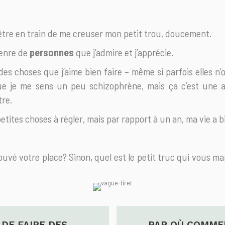
 être en train de me creuser mon petit trou, doucement.
enre de
personnes
que j’admire et j’apprécie.
 des choses que j’aime bien faire – même si parfois elles n’o
ue je me sens un peu schizophrène, mais ça c’est une au
tre.
etites choses à régler, mais par rapport à un an, ma vie a 
ouvé votre place? Sinon, quel est le petit truc qui vous m
 DE FAIRE DES
PAR OÙ COMME