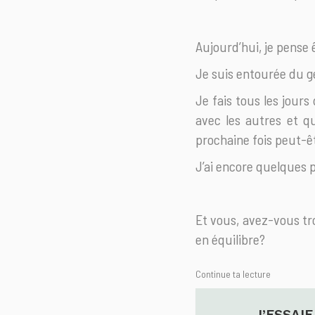
Aujourd’hui, je pense
Je suis entourée du g
Je fais tous les jours
avec les autres et q
prochaine fois peut-ê
J’ai encore quelques p
Et vous, avez-vous tr
en équilibre?
Continue ta lecture
ENTRE LA SEXUALITÉ ET
J’ESSAIE