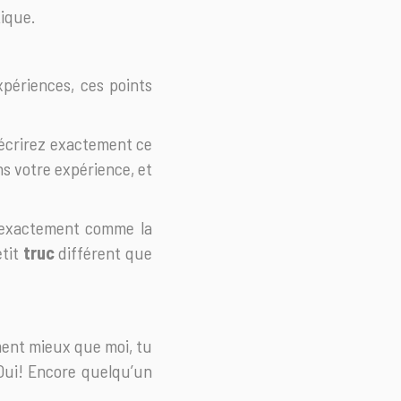
ique.
xpériences, ces points
s écrirez exactement ce
ns votre expérience, et
z exactement comme la
etit
truc
différent que
lement mieux que moi, tu
“Oui! Encore quelqu’un