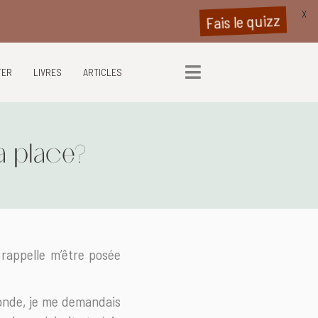
X
Fais le quizz
TER
LIVRES
ARTICLES
a place?
 rappelle m’être posée
monde, je me demandais