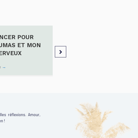
NCER POUR
COMMENT GÉRER SES 
AUMAS ET MON
QUAND TOUT SEMBLE D
ERVEUX
Lire l'article
→
le
→
les réflexions. Amour,
en !