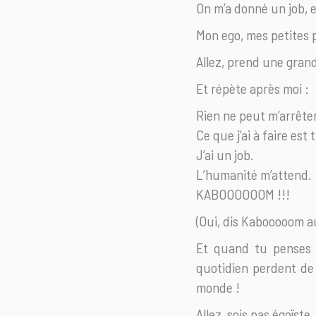
On m’a donné un job, e
Mon ego, mes petites p
Allez, prend une grand
Et répète après moi :
Rien ne peut m’arrêter
Ce que j’ai à faire est
J’ai un job.
L’humanité m’attend.
KABOOOOOOM !!!
(Oui, dis Kabooooom au
Et quand tu penses 
quotidien perdent de 
monde !
Allez, sois pas égoïste.