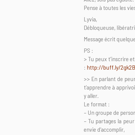
Pense à toutes les vi
Lyvia,
Débloqueuse, libérat
Message écrit quelque
PS :
> Tu peux t’inscrire e
:
http://buff.ly/2gk2B
>> En parlant de peur
t’apprendre à apprivoi
y aller.
Le format :
– Un groupe de perso
– Tu partages la peur
envie d’accomplir,