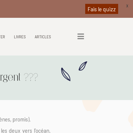
X
Fais le quizz
TER
LIVRES
ARTICLES
argent ???
ènes, promis).
 les deux vers l’océan.