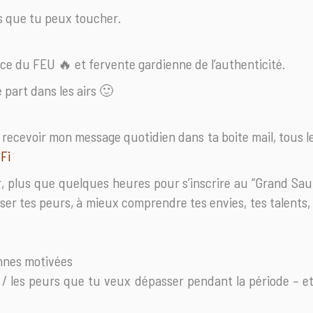
es que tu peux toucher.
rice du FEU
🔥
et fervente gardienne de l’authenticité.
 part dans les airs
🙂
t recevoir mon message quotidien dans ta boite mail, tous les
Fi
, plus que quelques heures pour s’inscrire au “Grand Saut’
ser tes peurs, à mieux comprendre tes envies, tes talents,
nnes motivées
 / les peurs que tu veux dépasser pendant la période – e