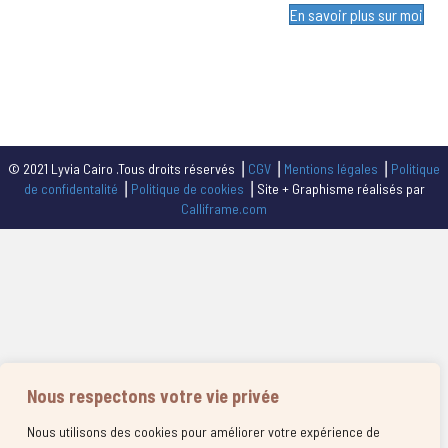
En savoir plus sur moi
© 2021 Lyvia Cairo .Tous droits réservés ⎥
CGV
⎥
Mentions légales
⎥
Politique
de confidentalité
⎥
Politique de cookies
⎥ Site + Graphisme réalisés par
Calliframe.com
Nous respectons votre vie privée
Nous utilisons des cookies pour améliorer votre expérience de