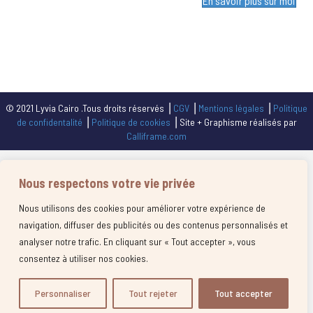
En savoir plus sur moi
© 2021 Lyvia Cairo .Tous droits réservés ⎥
CGV
⎥
Mentions légales
⎥
Politique
de confidentalité
⎥
Politique de cookies
⎥ Site + Graphisme réalisés par
Calliframe.com
Nous respectons votre vie privée
Nous utilisons des cookies pour améliorer votre expérience de
navigation, diffuser des publicités ou des contenus personnalisés et
analyser notre trafic. En cliquant sur « Tout accepter », vous
consentez à utiliser nos cookies.
Personnaliser
Tout rejeter
Tout accepter