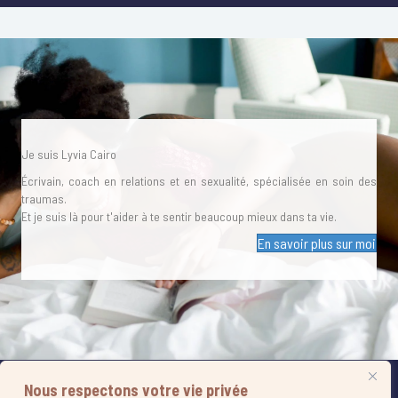
Je suis Lyvia Cairo
Écrivain, coach en relations et en sexualité, spécialisée en soin des
traumas.
Et je suis là pour t'aider à te sentir beaucoup mieux dans ta vie.
En savoir plus sur moi
© 2021 Lyvia Cairo .Tous droits réservés ⎥
CGV
⎥
Mentions légales
⎥
Politique
Nous respectons votre vie privée
de confidentalité
⎥
Politique de cookies
⎥ Site + Graphisme réalisés par