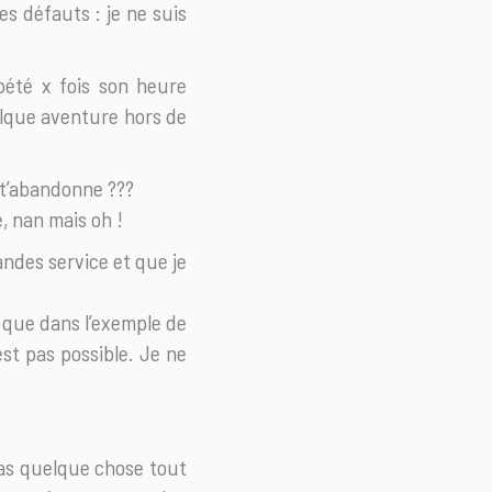
es défauts : je ne suis
pété x fois son heure
uelque aventure hors de
 t’abandonne ???
e, nan mais oh !
mandes service et que je
e que dans l’exemple de
est pas possible. Je ne
 pas quelque chose tout