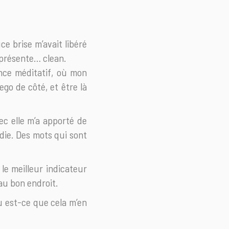
e brise m’avait libéré
 présente… clean.
nce méditatif, où mon
ego de côté, et être là
ec elle m’a apporté de
ndie. Des mots qui sont
 le meilleur indicateur
au bon endroit.
u est-ce que cela m’en