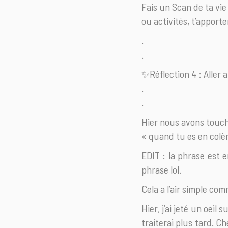
Fais un Scan de ta vie
ou activités, t’apporte
.
.
✨Réflection 4 : Aller 
.
.
Hier nous avons touché
« quand tu es en colère
EDIT : la phrase est en
phrase lol.
Cela a l’air simple co
Hier, j’ai jeté un oei
traiterai plus tard. C