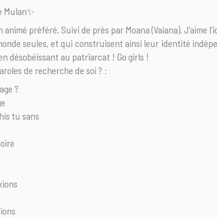
re Mulan✨
 animé préféré. Suivi de près par Moana (Vaiana). J’aime l
monde seules, et qui construisent ainsi leur identité indé
en désobéissant au patriarcat ! Go girls !
aroles de recherche de soi ? :
age ?
ge
his tu sans
oire
xions
sions