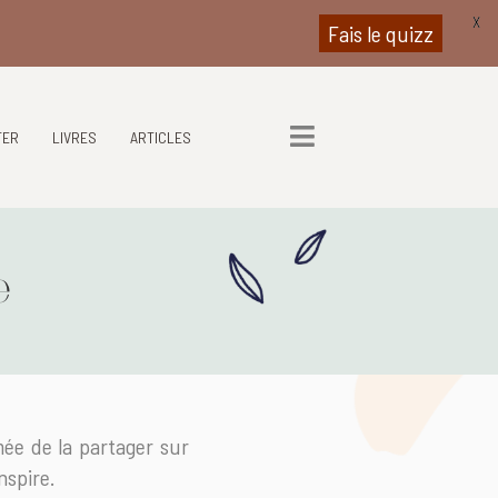
X
Fais le quizz
TER
LIVRES
ARTICLES
e
mée de la partager sur
nspire.