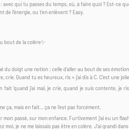
 : avec qui tu passes du temps, où, à faire quoi ? Est-ce qu
nt de l’énergie, ou t’en enlèvent ? Easy.
au bout de la colère✨
 du doigt une notion : celle d’aller au bout de ses émotion
, crie. Quand tu es heureux, ris » j’ai dis à C. C’est une joli
 fait ‘quand j’ai mal, je crie, quand je suis contente, je ris
mme ça, mais en fait… ça ne l’est pas forcément.
l sur mon passé, sur mon enfance. Furtivement j’ai eu un flas
hez moi, je ne me laissais pas être en colère. J’ai grandi da