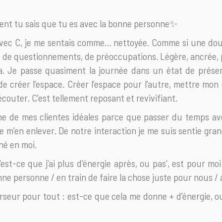
ent tu sais que tu es avec la bonne personne✨
vec C, je me sentais comme… nettoyée. Comme si une douc
ns, de questionnements, de préoccupations. Légère, ancrée,
ça. Je passe quasiment la journée dans un état de prése
 de créer l’espace. Créer l’espace pour l’autre, mettre mon 
’écouter. C’est tellement reposant et revivifiant.
une de mes clientes idéales parce que passer du temps av
de m’en enlever. De notre interaction je me suis sentie gra
né en moi.
 ‘est-ce que j’ai plus d’énergie après, ou pas’, est pour moi
ne personne / en train de faire la chose juste pour nous / 
urseur pour tout : est-ce que cela me donne + d’énergie, o