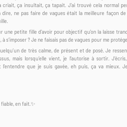
a criait, ça insultait, ça tapait. J’ai trouvé cela normal
en dire, ne pas faire de vagues était la meilleure façon d
lle.
 une petite fille d’avoir pour objectif qu’on la laisse tran
, à s’imposer ? Je ne faisais pas de vagues pour me protég
uelqu’un de très calme, de présent et de posé. Je ressens
s, mais lorsqu’elle vient, je l’autorise à sortir. J’écris, j
 l’entendre que je suis gavée, eh puis, ça va mieux. J
 fiable, en fait.✨