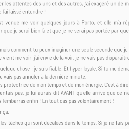
r les attentes des uns et des autres, j’ai exagéré un de m
 l’ai laissé entendre !
t venue me voir quelques jours à Porto, et elle m’a ré
er que je serai bien là et que je ne serai pas portée par q
 : mais comment tu peux imaginer une seule seconde que je
vient me voir, j’ai envie de la voir, je ne vais pas disparaitr
quelque chose : je suis fiable. Et hyper loyale. Si tu me de
e ne vais pas annuler à la dernière minute.
ès protectrice de mon temps et de mon énergie. C’est à dir
sentais pas, je lui aurais dit AVANT qu’elle arrive que ce n’
 l’embarras enfin ! En tout cas pas volontairement !
r ça.
 les tâches qui sont décalées dans le temps. Si je ne fais