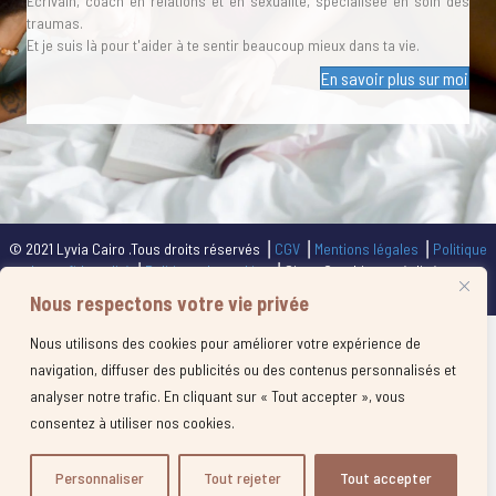
Écrivain, coach en relations et en sexualité, spécialisée en soin des
traumas.
Et je suis là pour t'aider à te sentir beaucoup mieux dans ta vie.
En savoir plus sur moi
© 2021 Lyvia Cairo .Tous droits réservés ⎥
CGV
⎥
Mentions légales
⎥
Politique
de confidentalité
⎥
Politique de cookies
⎥ Site + Graphisme réalisés par
Calliframe.com
Nous respectons votre vie privée
Nous utilisons des cookies pour améliorer votre expérience de
navigation, diffuser des publicités ou des contenus personnalisés et
analyser notre trafic. En cliquant sur « Tout accepter », vous
consentez à utiliser nos cookies.
Personnaliser
Tout rejeter
Tout accepter