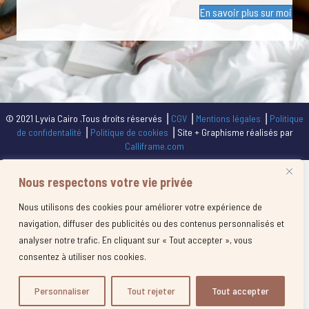
En savoir plus sur moi
© 2021 Lyvia Cairo .Tous droits réservés ⎥
CGV
⎥
Mentions légales
⎥
Politique
de confidentalité
⎥
Politique de cookies
⎥ Site + Graphisme réalisés par
Calliframe.com
Nous respectons votre vie privée
Nous utilisons des cookies pour améliorer votre expérience de
navigation, diffuser des publicités ou des contenus personnalisés et
analyser notre trafic. En cliquant sur « Tout accepter », vous
consentez à utiliser nos cookies.
Personnaliser
Tout rejeter
Tout accepter