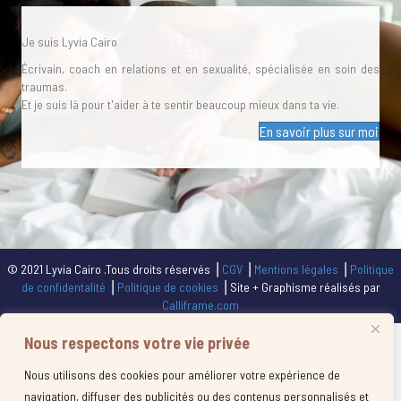
Je suis Lyvia Cairo
Écrivain, coach en relations et en sexualité, spécialisée en soin des
traumas.
Et je suis là pour t'aider à te sentir beaucoup mieux dans ta vie.
En savoir plus sur moi
© 2021 Lyvia Cairo .Tous droits réservés ⎥
CGV
⎥
Mentions légales
⎥
Politique
de confidentalité
⎥
Politique de cookies
⎥ Site + Graphisme réalisés par
Calliframe.com
Nous respectons votre vie privée
Nous utilisons des cookies pour améliorer votre expérience de
navigation, diffuser des publicités ou des contenus personnalisés et