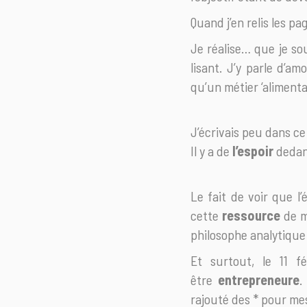
Quand j’en relis les p
Je réalise… que je so
lisant. J’y parle d’a
qu’un métier ‘alimenta
J’écrivais peu dans ce 
Il y a de
l’espoir
dedan
Le fait de voir que l’
cette
ressource
de m
philosophe analytique 
Et surtout, le 11 f
être
entrepreneure
.
rajouté des * pour mes