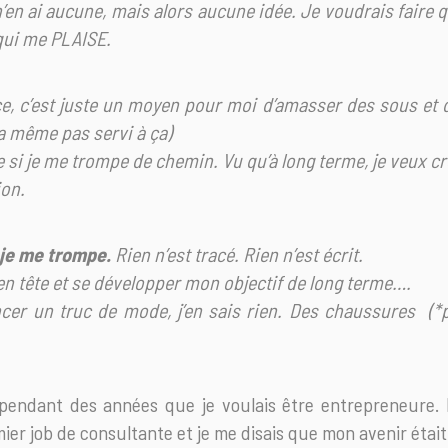
’en ai aucune, mais alors aucune idée. Je voudrais faire 
qui me PLAISE.
e, c’est juste un moyen pour moi d’amasser des sous et d’
ra même pas servi à ça)
e si je me trompe de chemin. Vu qu’à long terme, je veux c
ion.
i je me trompe.
Rien n’est tracé. Rien n’est écrit.
 en tête et se développer mon objectif de long terme….
ncer un truc de mode, j’en sais rien. Des chaussures (*p
ié pendant des années que je voulais être entrepreneure.
 job de consultante et je me disais que mon avenir était 