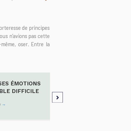
forteresse de principes
nous n’avions pas cette
i-même, oser. Entre la
SES ÉMOTIONS
TRAUMA ANCESTRAL & 
LE DIFFICILE
: SOIGNER TA LIGNÉE,
TON PLAISIR
le
→
Lire l'article
→