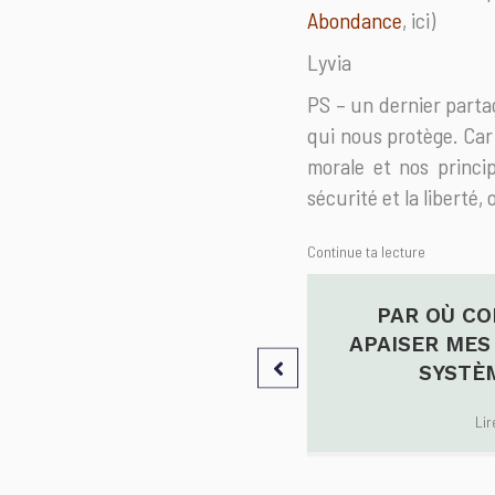
Abondance
, ici)
Lyvia
PS – un dernier partag
qui nous protège. Car 
morale et nos princip
sécurité et la liberté
Continue ta lecture
CIPES DE BASE SUR LE
PAR OÙ C
LAISIR FÉMININ
APAISER MES
SYSTÈ
Lire l'article
→
Lir