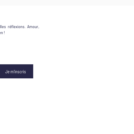
les réflexions. Amour,
en !
Je m'inscris