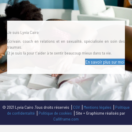
Je suis Lyvia Cairo
Écrivain, coach en relations et en sexualité, spécialisée en soin des
traumas.
Et je suis là pour t'aider à te sentir beaucoup mieux dans ta vie.
En savoir plus sur moi
© 2021 Lyvia Cairo .Tous droits réservés ⎥
CGV
⎥
Mentions légales
⎥
Politique
de confidentalité
⎥
Politique de cookies
⎥ Site + Graphisme réalisés par
Calliframe.com