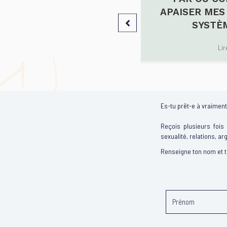
LAISIR FÉMININ
APAISER MES
SYSTÈ
Lire l'article
→
Lir
Es-tu prêt-e à vraiment 
Reçois plusieurs fois
sexualité, relations, ar
Renseigne ton nom et 