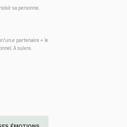
choisir sa personne.
ur/un.e partenaire + le
onnel. A suivre.
SES ÉMOTIONS
TRAUMA ANCESTRAL & 