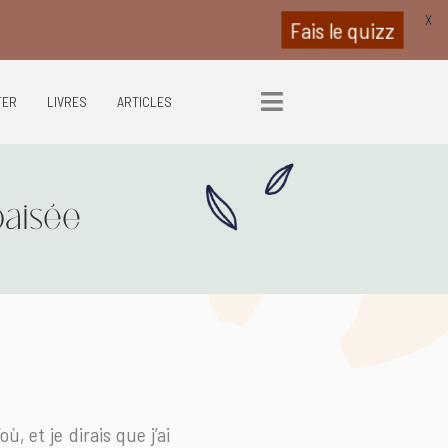
X
Fais le quizz
TER
LIVRES
ARTICLES
paisée
ù, et je dirais que j’ai