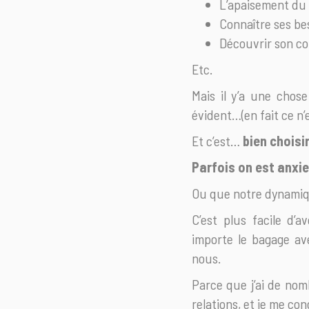
L’apaisement du
Connaître ses bes
Découvrir son cor
Etc.
Mais il y’a une chos
évident…(en fait ce n’
Et c’est…
bien choisi
Parfois on est anxi
Ou que notre dynamiqu
C’est plus facile d’
importe le bagage av
nous.
Parce que j’ai de nom
relations, et je me co