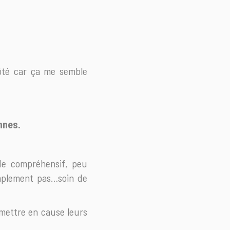
côté car ça me semble
nnes.
 de compréhensif, peu
implement pas…soin de
emettre en cause leurs