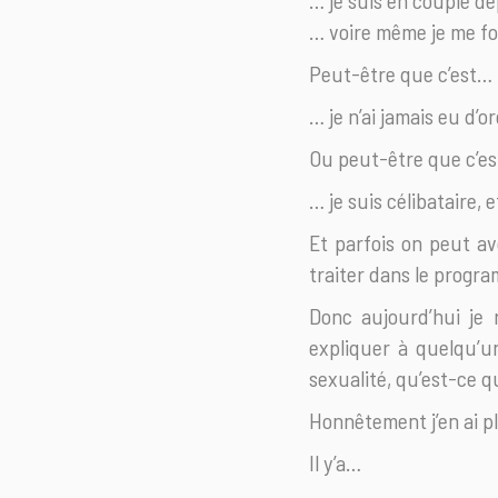
… je suis en couple de
… voire même je me for
Peut-être que c’est…
… je n’ai jamais eu d’
Ou peut-être que c’e
… je suis célibataire, 
Et parfois on peut a
traiter dans le progr
Donc aujourd’hui je r
expliquer à quelqu’u
sexualité, qu’est-ce q
Honnêtement j’en ai pl
Il y’a…