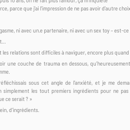
puis 10 ans, on ne fait plus l’amour, ça m’inquiète
ce, parce que j’ai l’impression de ne pas avoir d’autre cho
orgasme, ni avec un.e partenaire, ni avec un sex toy – est-ce
st…
et les relations sont difficiles à naviguer, encore plus quan
voir une couche de trauma en dessous, qu’heureusemen
amme.
éfléchissais sous cet angle de l’anxiété, et je me dema
n simplement les tout premiers ingrédients pour ne pas
ue ce serait ? »
ein, d’ingrédients.