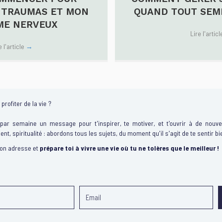
 TRAUMAS ET MON
QUAND TOUT SEMB
ME NERVEUX
Lire l'artic
e l'article
→
profiter de la vie ?
 par semaine un message pour t'inspirer, te motiver, et t'ouvrir à de nouvel
gent, spiritualité : abordons tous les sujets, du moment qu'il s'agit de te sentir bi
ton adresse et
prépare toi à vivre une vie où tu ne tolères que le meilleur !