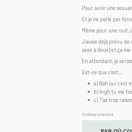
Pour avoir une sexualit
Et je ne parle pas for
Même pour une nuit, c
J’avais déjà prévu de 
sexe à deux) et ça me 
En attendant, je serai
Est-ce que c’est…
a) Bah oui c’est 
b) Argh tu me fa
c) T’as trop rais
Continue ta lecture
CIPES DE BASE SUR LE
PAR OÙ C