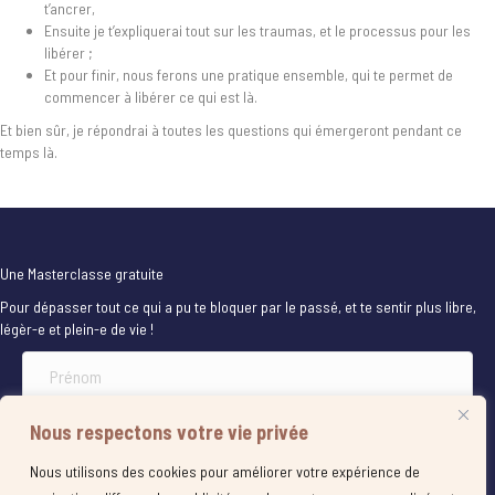
t’ancrer,
Ensuite je t’expliquerai tout sur les traumas, et le processus pour les
libérer ;
Et pour finir, nous ferons une pratique ensemble, qui te permet de
commencer à libérer ce qui est là.
Et bien sûr, je répondrai à toutes les questions qui émergeront pendant ce
temps là.
Une Masterclasse gratuite
Pour dépasser tout ce qui a pu te bloquer par le passé, et te sentir plus libre,
légèr-e et plein-e de vie !
Nous respectons votre vie privée
Nous utilisons des cookies pour améliorer votre expérience de