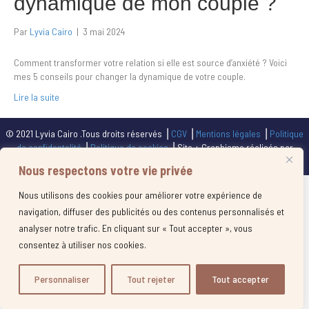
dynamique de mon couple ?
Par
Lyvia Cairo
|
3 mai 2024
Comment transformer votre relation si elle est source d’anxiété ? Voici
mes 5 conseils pour changer la dynamique de votre couple.
Lire la suite
© 2021 Lyvia Cairo .Tous droits réservés ⎥
CGV
⎥
Mentions légales
⎥
Politique
de confidentalité
⎥
Politique de cookies
⎥ Site + Graphisme réalisés par
Calliframe.com
Nous respectons votre vie privée
Nous utilisons des cookies pour améliorer votre expérience de
navigation, diffuser des publicités ou des contenus personnalisés et
analyser notre trafic. En cliquant sur « Tout accepter », vous
consentez à utiliser nos cookies.
Personnaliser
Tout rejeter
Tout accepter