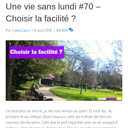
Une vie sans lundi #70 –
Choisir la facilité ?
Par
Lyvia Cairo
|
6 avril 2015
|
941 909
Ce n’est plus un secret, je me suis remise au sport. Et c’est dur. Au
primaire et au collège, j’étais toujours celle qui traînait derrière en
courses d’endurance. Celle que le prof regardait avec un air exaspéré.
Celle qui était choisie en dernier dans l’équipe et celle qui regardait le