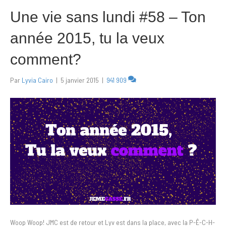
Une vie sans lundi #58 – Ton
année 2015, tu la veux
comment?
Par
Lyvia Cairo
|
5 janvier 2015
|
941 909
Woop Woop! JMC est de retour et Lyv est dans la place, avec la P-Ê-C-H-