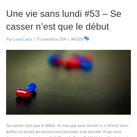
Une vie sans lundi #53 – Se
casser n’est que le début
Par
Lyvia Cairo
|
17 novembre 2014
|
941 909
Se casser n’est que le début. Je sais que pour certain-e-s d’entre vous,
quitter un boulot qui pousse vos neurones à se suicider et qui vous